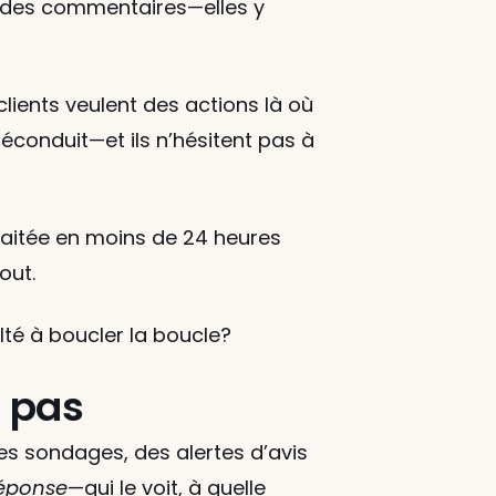
ir des commentaires—elles y 
lients veulent des actions là où 
éconduit—et ils n’hésitent pas à 
raitée en moins de 24 heures 
out.
té à boucler la boucle?
t pas
des sondages, des alertes d’avis 
 réponse
—qui le voit, à quelle 