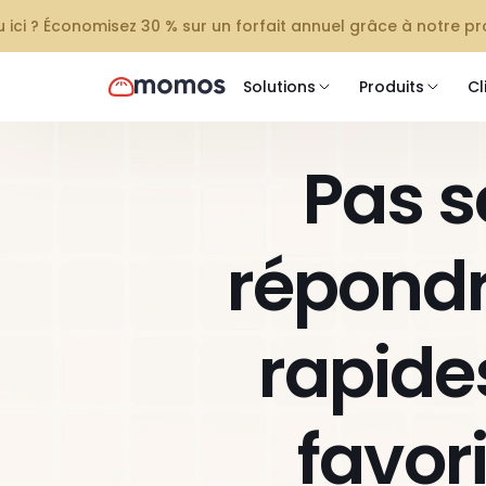
 ici ? Économisez 30 % sur un forfait annuel grâce à notre 
Solutions
Produits
Cl
Pas s
répondr
rapides
favori