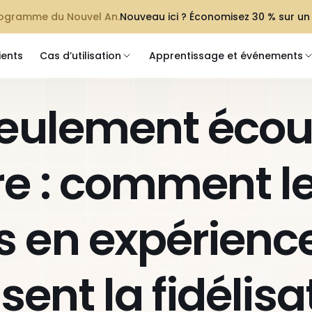
programme du Nouvel An.
Nouveau ici ? Économisez 30 % sur un
ients
Cas d’utilisation
Apprentissage et événements
eulement écout
e : comment le
 en expérience 
sent la fidélisat