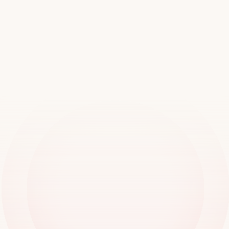
Rejoignez
plus
de
20
000
succursales
partout
dans
le
monde
Réserver une démo