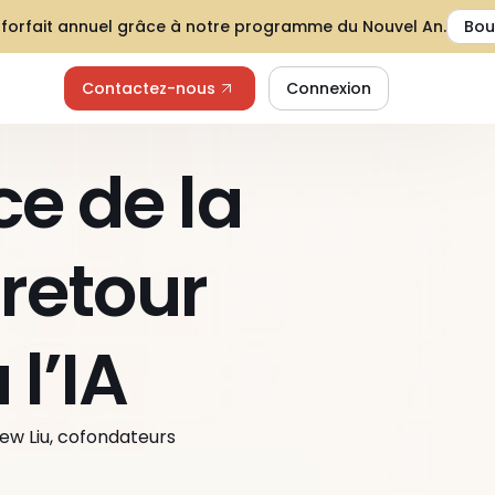
 forfait annuel grâce à notre programme du Nouvel An.
Bou
Contactez-nous
Connexion
e de la 
 retour 
 l’IA
drew Liu, cofondateurs