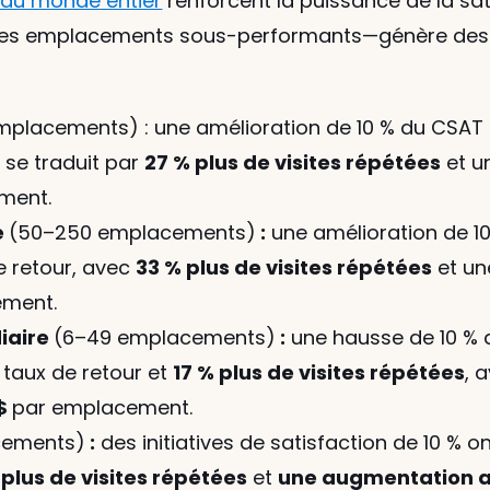
 du monde entier
 renforcent la puissance de la sati
s les emplacements sous-performants—génère des 
placements) : une amélioration de 10 % du CSAT 
 se traduit par 
27 % plus de visites répétées
 et u
ment.
 
(50–250 emplacements)
 :
 une amélioration de 1
 retour, avec 
33 % plus de visites répétées
 et un
ement.
iaire 
(6–49 emplacements)
 :
 une hausse de 10 % 
taux de retour et 
17 % plus de visites répétées
, 
$ 
par emplacement.
cements)
 :
 des initiatives de satisfaction de 10 % o
 plus de visites répétées
 et 
une augmentation an