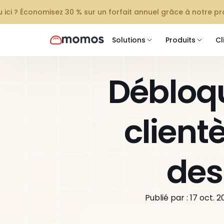
 ici ? Économisez 30 % sur un forfait annuel grâce à notre 
Solutions
Produits
Cl
Débloqu
clientè
des 
Publié par : 17 oct. 