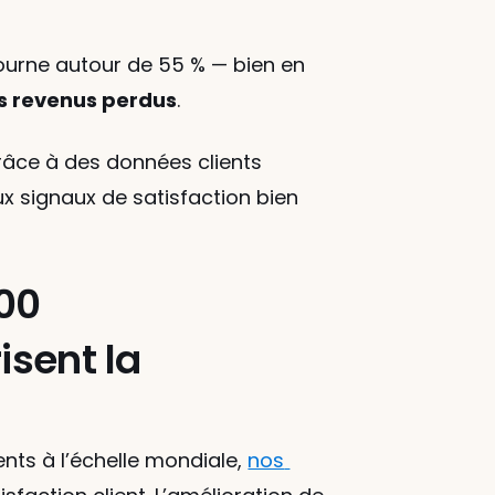
tourne autour de 55 % — bien en 
es revenus perdus
.
âce à des données clients 
ux signaux de satisfaction bien 
00 
sent la 
ts à l’échelle mondiale, 
nos 