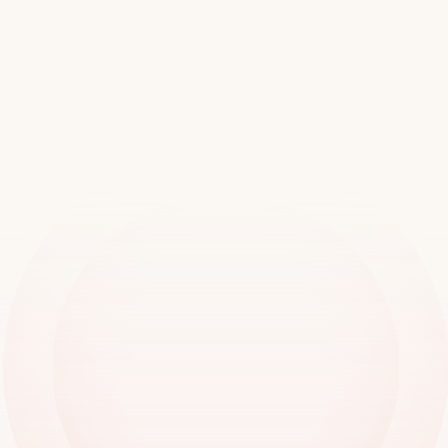
Rejoignez
plus
de
20
000
succursales
partout
dans
le
monde
Réserver une démo