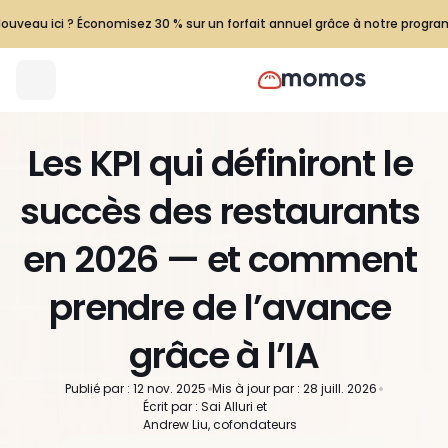
ouveau ici ? Économisez 30 % sur un forfait annuel grâce à notre progr
Les KPI qui définiront le 
succès des restaurants 
en 2026 — et comment 
prendre de l’avance 
grâce à l’IA
Publié par : 12 nov. 2025
Mis à jour par : 28 juill. 2026
Écrit par : Sai Alluri et 
Andrew Liu, cofondateurs