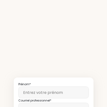
Plus
de
50
000
exploitants
de
restaurants
lisent
notre
infolettre
chaque
semaine
Prénom*
Courriel professionnel*