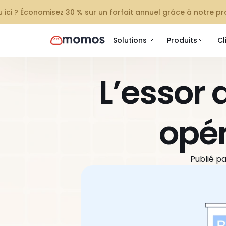
 ici ? Économisez 30 % sur un forfait annuel grâce à notre 
Solutions
Produits
Cl
L’essor d
opér
Publié par