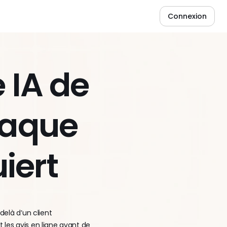
Connexion
IA de 
aque 
uiert
elà d’un client 
les avis en ligne avant de 