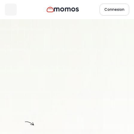
Connexion
Produit
Rapport de l’opérateur
Aperçus
opérationnels
instantanés
Obtenez chaque semaine un aperçu propulsé par l’IA de 
vos principaux indicateurs, répartis entre vos 
emplacements, incidents et commentaires — livré 
directement dans votre boîte de réception mobile afin 
que vous puissiez régler les problèmes sur-le-champ.
Réserver une démo
Opérateur
Rapport