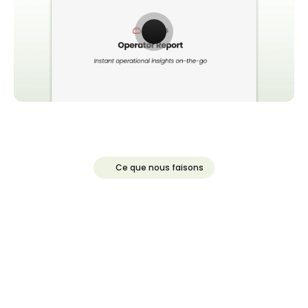
Ce que nous faisons
Résolvez
les
incidents
immédiatement,
peu
importe
où
vous
opérez