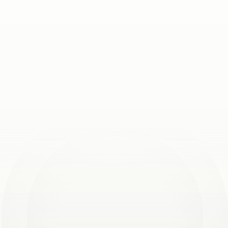
Rejoignez
plus
de
20
000
succursales
partout
dans
le
monde
Réserver une démo