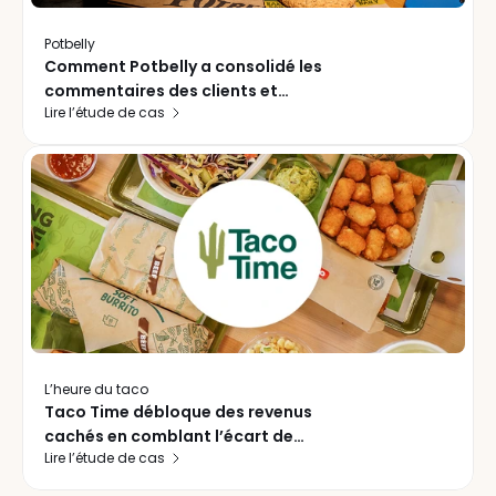
Potbelly
Comment Potbelly a consolidé les
commentaires des clients et
Lire l’étude de cas
simplifié le rétablissement du service
dans ses 472 succursales
L’heure du taco
Taco Time débloque des revenus
cachés en comblant l’écart de
Lire l’étude de cas
réponse