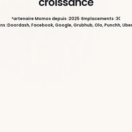
croissance
Partenaire Momos depuis :
2025
Emplacements :
30
ns :
Doordash, Facebook, Google, Grubhub, Olo, Punchh, Uber 