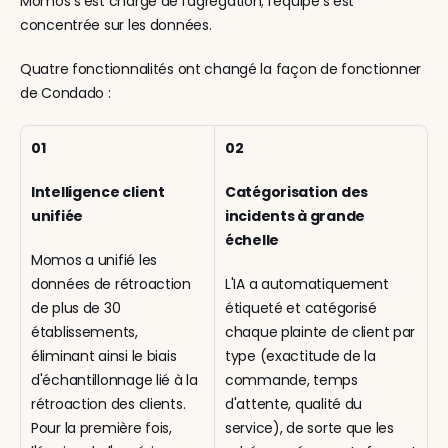
Momos s'est chargé de l'agrégation; l'équipe s'est 
concentrée sur les données.
Quatre fonctionnalités ont changé la façon de fonctionner 
de Condado :
01
02
Intelligence client 
Catégorisation des 
unifiée 
incidents à grande 
échelle
Momos a unifié les 
données de rétroaction 
L'IA a automatiquement 
de plus de 30 
étiqueté et catégorisé 
établissements, 
chaque plainte de client par 
éliminant ainsi le biais 
type (exactitude de la 
d'échantillonnage lié à la 
commande, temps 
rétroaction des clients. 
d'attente, qualité du 
Pour la première fois, 
service), de sorte que les 