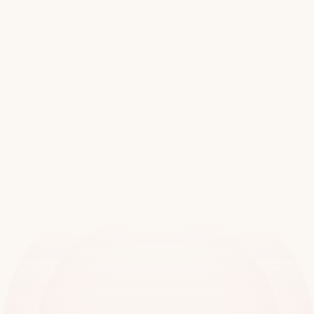
Rejoignez
plus
de
20
000
succursales
partout
dans
le
monde
Réserver une démo