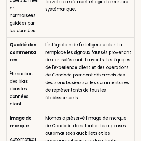
opérationnell
travail se répétaient et agir de manière 
es 
systématique.
normalisées 
guidées par 
les données
Qualité des 
L'intégration de l'intelligence client a 
commentai
remplacé les signaux faussés provenant 
res
de cas isolés mais bruyants. Les équipes 
de l'expérience client et des opérations 
Élimination 
de Condado prennent désormais des 
des biais 
décisions basées sur les commentaires 
dans les 
de représentants de tous les 
données 
établissements.
client
Image de 
Momos a préservé l'image de marque 
marque
de Condado dans toutes les réponses 
automatisées aux billets et les 
Automatisati
communications avec les clients, 