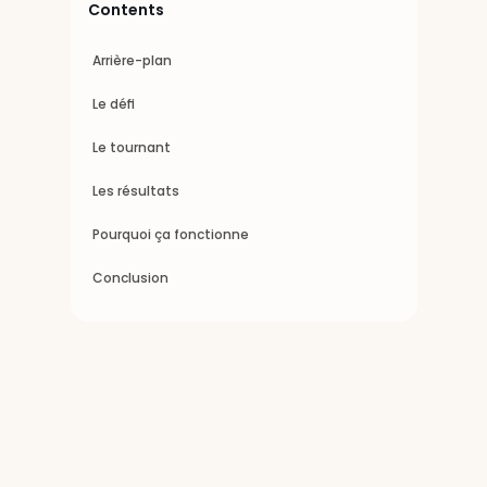
Contents
 Evan Pardue, directeur de la marque et de 
l’expérience client, Condado Tacos
Arrière-plan
Le défi
Le tournant
Les résultats
Pourquoi ça fonctionne
Conclusion