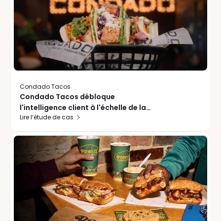
Condado Tacos
Condado Tacos débloque
l'intelligence client à l'échelle de la
Lire l’étude de cas
chaîne et transforme l'achalandage
des fêtes en un plan de croissance