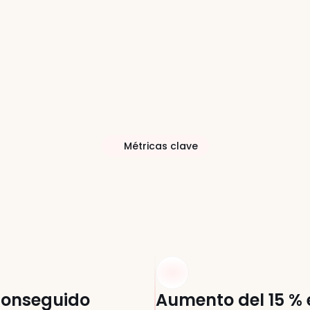
Métricas clave
ece
en
cada
bús
onseguido 
Aumento del 15 % 