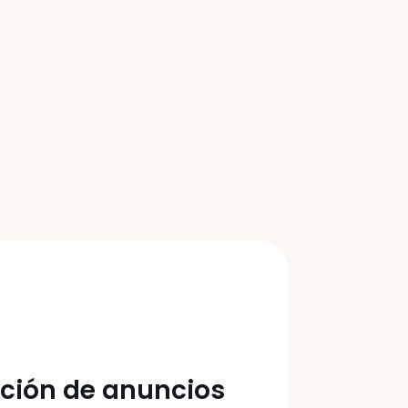
ad
chas
ción de anuncios