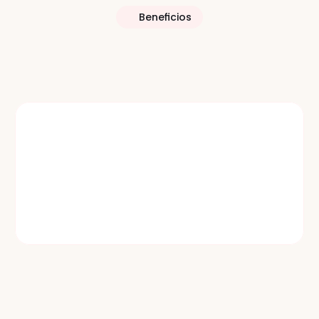
Beneficios
n
los
rankings
de
Responde al instante con IA
Alfie, nuestro copiloto de IA para Atención al 
cliente, responde a los clientes con mensajes 
personalizados aprobados por la marca.