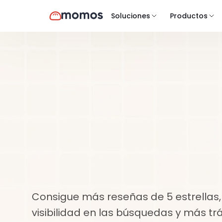
Soluciones
Productos
Casos de uso
Amplificar
Amplía
tu
pr
en
línea
a
gr
escala
Consigue más reseñas de 5 estrellas,
visibilidad en las búsquedas y más tráf