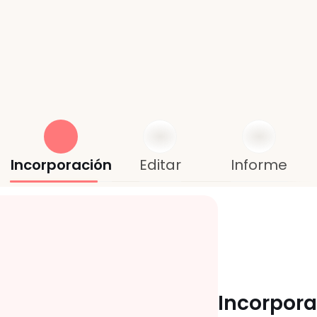
ejora
la
visibilid
n
la
gestión
de
fi
Incorporación
Editar
Informe
Incorpora