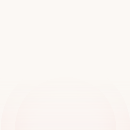
Únete
a
más
de
20.000
ubicaciones
en
todo
el
mundo
Reserva una demostración