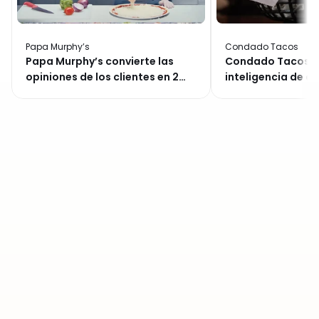
Papa Murphy’s
Condado Tacos
Papa Murphy’s convierte las
Condado Tacos d
opiniones de los clientes en 2
inteligencia de cl
millones de dólares de ingresos
cadena y convierte
recuperados
fiestas en un man
Únete
a
más
de
20.000
ubicaciones
en
todo
el
mundo