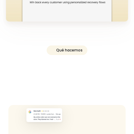
Qué hacemos
Automatice
la
recuperación
de
clientes
para
cada
ubicación