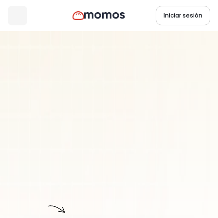
Iniciar sesión
Producto
Recuperación de clientes
Recupere
clientes
y
vuelva
a
generar
ingresos
Evite una costosa pérdida de clientes con la recuperación 
integral de clientes en todos los canales y en todas las 
ubicaciones.
Reservar una demo
Recupera
Clientes