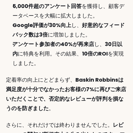
5,000件超のアンケート回答
を獲得し、顧客デ
ータベースを大幅に拡大しました。
Google評価が30%向上
し、
好意的なフィード
バック数は3倍
に増加しました。
アンケート参加者の40%が再来店
し、
30日以
内
に特典を利用。その結果、
10倍のROI
を実現
しました。
定着率の向上にとどまらず、
Baskin Robbinsは
満足度が十分でなかったお客様の7%に再びご来店
いただくことで、否定的なレビューが評判を損な
うのを防ぎました
。
さらに、それだけでは終わりませんでした。
レビ