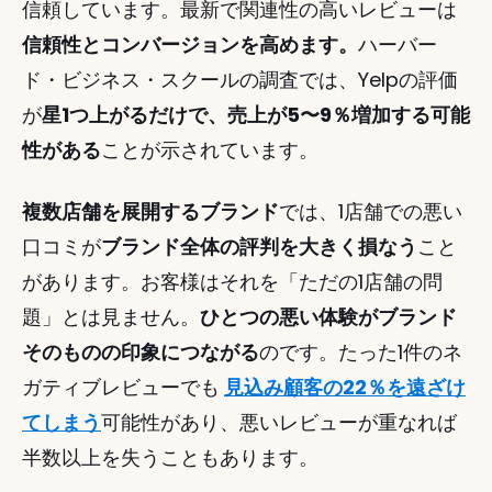
信頼しています。最新で関連性の高いレビューは
信頼性とコンバージョンを高めます。
ハーバー
ド・ビジネス・スクールの調査では、Yelpの評価
が
星1つ上がるだけで、売上が5〜9％増加する可能
性がある
ことが示されています。
複数店舗を展開するブランド
では、1店舗での悪い
口コミが
ブランド全体の評判を大きく損なう
こと
があります。お客様はそれを「ただの1店舗の問
題」とは見ません。
ひとつの悪い体験がブランド
そのものの印象につながる
のです。たった1件のネ
ガティブレビューでも
見込み顧客の22％を遠ざけ
てしまう
可能性があり、悪いレビューが重なれば
半数以上を失うこともあります。 