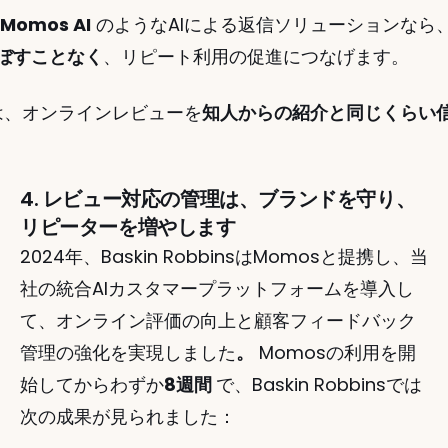
Momos AI
 のようなAIによる返信ソリューションなら
ぼすことなく
、リピート利用の促進につなげます。
は、オンラインレビューを
知人からの紹介と同じくらい
4. レビュー対応の管理は、ブランドを守り、
リピーターを増やします
2024年、Baskin RobbinsはMomosと提携し、当
社の統合AIカスタマープラットフォームを導入し
て、オンライン評価の向上と顧客フィードバック
管理の強化を実現しました
。
 Momosの利用を開
始してからわずか
8週間 
で、Baskin Robbinsでは
次の成果が見られました：