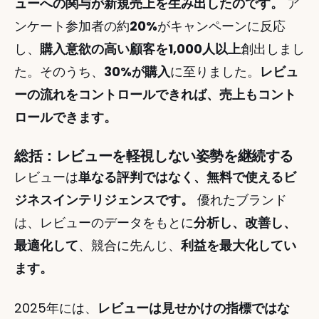
ューへの関与が新規売上を生み出したのです。
 ア
ンケート参加者の約
20%
がキャンペーンに反応
し、
購入意欲の高い顧客を1,000人以上
創出しまし
た。そのうち、
30%が購入
に至りました。
レビュ
ーの流れをコントロールできれば、売上もコント
ロールできます。
総括：レビューを軽視しない姿勢を継続する
レビューは
単なる評判ではなく、無料で使えるビ
ジネスインテリジェンスです。
 優れたブランド
は、レビューのデータをもとに
分析し、改善し、
最適化して
、競合に先んじ、
利益を最大化してい
ます。
2025年には、
レビューは見せかけの指標ではな