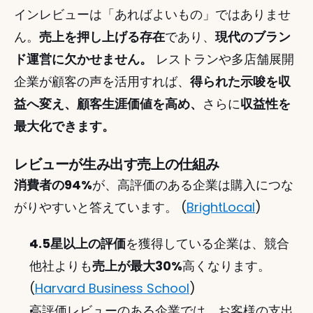
インレビューは「あればよいもの」ではありませ
ん。
売上を押し上げる存在
であり、
現代のブラン
ド運営に欠かせません。
 レストランや多店舗展開
企業が顧客の声を活用すれば、
得られた示唆を収
益へ変え、顧客生涯価値を高め、
さらに
収益性を
最大化できます。 
レビューが生み出す売上の仕組み
消費者の94%
が、高評価のある企業は購入につな
がりやすいと答えています。 (
BrightLocal
)
4.5星以上の評価
を獲得している企業は、競合
他社よりも
売上が最大30%
高くなります。 
(
Harvard Business School
)
高評価レビューのある企業では、お客様の支出