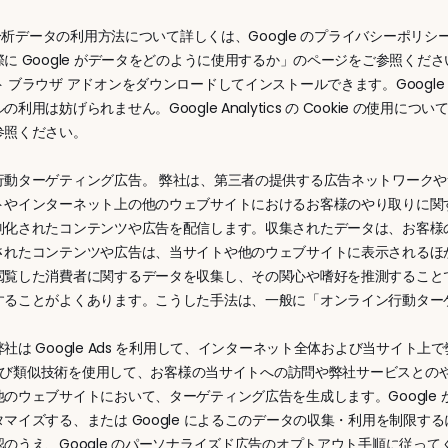
 の分析データの利用方法について詳しくは、Google のプライバシーポリ
に Google がデータをどのように使用するか」のページをご参照ください。ご
 ブラウザ アドオンをダウンロードしてインストールできます。Google An
利用は妨げられません。Google Analytics の Cookie の使用について詳し
参照ください。
行動ターゲティング広告。 弊社は、第三者の提供する広告ネットワーク
トやインターネット上の他のウェブサイトにおけるお客様のやり取りに関
別化されたコンテンツや広告を配信します。収集されたデータは、お客様
されたコンテンツや広告は、当サイトや他のウェブサイトに表示されるほ
閲覧した消費者に関するデータを収集し、その関心や嗜好を推測すること
することがよくあります。こうした手法は、一般に「オンライン行動ター
社は Google Ads を利用して、インターネット全体および当サイト上で
e および類似技術を使用して、お客様の当サイトへの訪問や弊社サービスと
他のウェブサイトにおいて、ターゲティング広告を生成します。Google
マイズする、または Google によるこのデータの収集・利用を制限するには、
認のうえ、Google のパーソナライズド広告のオプトアウト手順に従っ