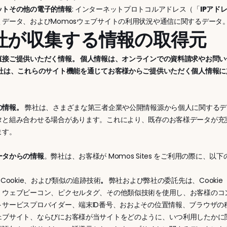
ットその他の電子的情報
: インターネットプロトコルアドレス（「
IPアド
くデータ、およびMomosウェブサイトの利用状況や通信に関するデータ
当社が収集する情報の取得元
直接ご提供いただく情報。 個人情報は、オンラインでの資料請求やお問
弊社は、これらのサイト機能を通じてお客様からご提供いただく個人情報
の情報。
 弊社は、さまざまな第三者企業や公開情報源から個人に関する
タと組み合わせる場合があります。これにより、既存のお客様データが充
ます。
ータからの情報
。弊社は、お客様が Momos Sites をご利用の際に
、Cookie、および類似の追跡技術
。 
弊社および弊社の委託先は、Cooki
、ウェブビーコン、ピクセルタグ、その他類似技術を使用し、お客様のコン
トサービスプロバイダー、端末ID番号、おおよその位置情報、ブラウザ
ェブサイト、ならびにお客様が当サイトをどのように、いつ利用したかに