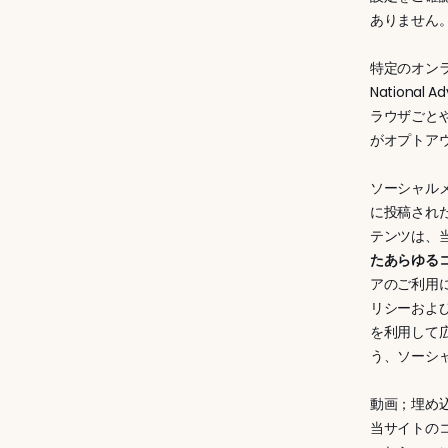
ありません
特定のオン
National
ラウザごと
がオプトア
ソーシャル
に投稿され
テンツは、
たあらゆる
アのご利用
リシーおよ
を利用して
う、ソーシャ
動画；埋め
当サイトの