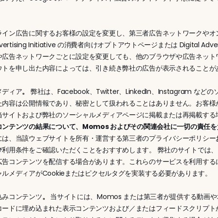
。
ライン広告に関するお客様の設定を変更し、第三者広告ネットワークやオ
 Advertising Initiative の消費者向けオプトアウトページまたは Digital
や広告ネットワークごとに設定を変更しても、他のブラウザや広告ネット
ウトを申し出た内容によっては、引き続き弊社の広告が表示されることが
メディア
。
 弊社は、Facebook、Twitter、LinkedIn、Instag
た内容は公開情報であり、秘密として扱われることはありません。お客様
当サイトおよび弊社のソーシャルメディアページに掲載または再掲載する
コンテンツの結果について、Momos およびその関連会社に一切の責任
には、当該ウェブサイトを所有・運営する第三者のプライバシーポリシー
び利用条件をご確認いただくことをおすすめします。 弊社のサイトでは
広告コンテンツを配信する場合があります。これらのサービスを利用する
ルメディアがCookieまたはピクセルタグを実装する必要があります。
込みコンテンツ
。 
当サイトには、Momos または第三者が提供する動画
コードに埋め込まれた表示コンテンツおよび／またはフィードスクリプトが