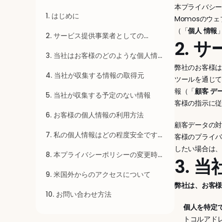
本プライバシ
1. はじめに
Momosのウ
（「
個人
情報
2. サービス提供事業者としての
2. 
Momos
3. 当社はお客様のどのような個人情報
を収集しますか？
弊社のお客様は
4. 当社が収集する情報の取得元
ツールを通じ
報（「
顧客
デ
5. 当社が収集する予定のない情報
客様の指示に
6. お客様の個人情報の利用方法
顧客データの
7. 私の個人情報はどの程度安全です
客様のプライ
か？
したい場合は
8. 本プライバシーポリシーの変更時の
3.
対応について
9. 米国外からのアクセスについて
弊社は、お客様
10. お問い合わせ方法
個人を特定
トコルアド