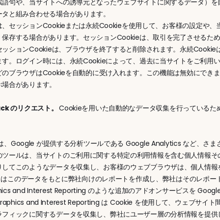
索語句や、当サイトへの誘導元となったウェブサイトに関するデータ）を
ータと組み合わせる場合があります。
、セッションCookieまたは永続Cookieを使用して、お客様の設定
・保存する場合があります。セッションCookieは、取引を完了させる
ッションCookieは、ブラウザを終了すると削除されます。永続Cook
ます。ログイン時には、永続Cookieによって、過去に当サイトをご利
のブラウザはCookieを自動的に受け入れます。この機能は無効にできま
ぶ場合があります。
rack のリクエスト。 
Cookieを用いた自動的なデータ収集を行っているため
。
は、Google が提供する分析ツールである Google Analytics 
ツールは、当サイトのご利用に関する特定の利用情報を含む個人情報その他のデ
してこのようなデータを収集し、お客様のウェブブラウザは、個人情報を含
gle はこのデータをもとに弊社向けのレポートを作成し、弊社はそのレポ
hics and Interest Reporting のような追加のアドオンサービスを G
raphics and Interest Reporting は Cookie を使用
ラフィックに関するデータを収集し、弊社にユーザー層の分析情報を提供