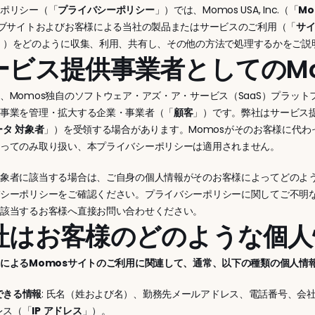
ーポリシー（「
プライバシーポリシー
」）では、Momos USA, Inc.（「
Mo
ェブサイトおよびお客様による当社の製品またはサービスのご利用（「
サ
」）をどのように収集、利用、共有し、その他の方法で処理するかをご説
サービス提供事業者としてのMo
、Momos独自のソフトウェア・アズ・ア・サービス（SaaS）プラッ
て事業を管理・拡大する企業・事業者（「
顧客
」）です。弊社はサービス
ータ
対象者
」）を受領する場合があります。Momosがそのお客様に代
従ってのみ取り扱い、本プライバシーポリシーは適用されません。
対象者に該当する場合は、ご自身の個人情報がそのお客様によってどのよ
バシーポリシーをご確認ください。プライバシーポリシーに関してご不明
、該当するお客様へ直接お問い合わせください。
 当社はお客様のどのような個
によるMomosサイトのご利用に関連して、通常、以下の種類の個人情
できる情報
: 氏名（姓および名）、勤務先メールアドレス、電話番号、会
レス（「
IP
アドレス
」）。