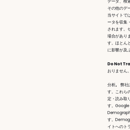
データ、検
その他のデ
当サイトでは
ータを収集
されます。セ
場合があり
す。ほとんど
に影響が及
Do Not T
おりません
分析
。
 弊社
す。これらの
定・読み取り
す。Goo
Demograp
す。Demog
イトへのト