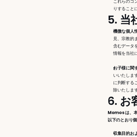
これらのコ
りすること
5. 
機微な個人
見、宗教的
含むデータ
情報を当社
お子様に関す
いいたしま
に判断する
除いたしま
6. 
Momos は
以下のとおり
収集目的お