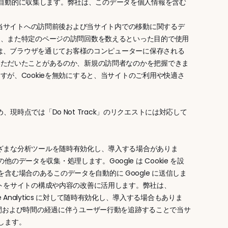
自動的に収集します。弊社は、このデータを個人情報を含む
や、当サイトへの訪問前後および当サイト内での移動に関するデ
ため、また特定のページの訪問回数を数えるといった目的で使用
ieは、ブラウザを通じてお客様のコンピューターに保存される
用いただいたことがあるのか、新規の訪問者なのかを把握できま
すが、Cookieを無効にすると、当サイトのご利用や快適さ
、現時点では「Do Not Track」のリクエストには対応して
など、さまざまな分析ツールを随時有効化し、導入する場合がありま
ータを収集・処理します。Google は Cookie を設
む場合のあるこのデータを自動的に Google に送信しま
ートをサイトの構成や内容の改善に活用します。弊社は、
oogle Analytics に対して随時有効化し、導入する場合もありま
して、ウェブサイト間および時間の経過に伴うユーザー行動を追跡することで当サ
します。