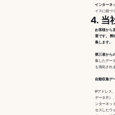
インターネ
イスに紐づ
4. 
お客様から
要です。 
集します。
第三者から
集したデー
も強化され
自動収集デ
IPアドレス
データ片）
ンターネッ
セスしたウ