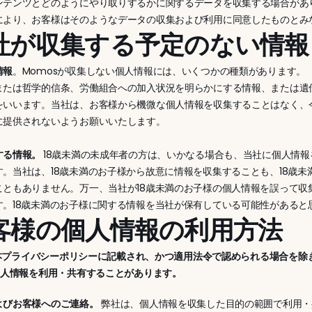
ンテンツとどのようにやり取りするかに関するデータを収集する場合があ
により、お客様はそのようなデータの収集および利用に同意したものとみ
当社が収集する予定のない情報
情報
。Momosが収集しない個人情報には、いくつかの種類があります。
または哲学的信条、労働組合への加入状況を明らかにする情報、または遺
をいいます。当社は、お客様から機微な個人情報を収集することはなく、
に提供されないようお願いいたします。
る情報。 
18歳未満の未成年者の方は、いかなる場合も、当社に個人情
す。当社は、18歳未満のお子様から故意に情報を収集することも、18歳
こともありません。万一、当社が18歳未満のお子様の個人情報を誤って
す。18歳未満のお子様に関する情報を当社が保有している可能性がある
お客様の個人情報の利用方法
、本プライバシーポリシーに記載され、かつ適用法令で認められる場合を除
個人情報を利用・共有することがあります。
よびお客様へのご連絡。
 弊社は、個人情報を収集した目的の範囲で利用・