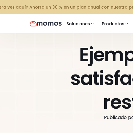
mera vez aquí? Ahorra un 30 % en un plan anual con nuestra 
Soluciones
Productos
Ejemp
satisfa
res
Publicado po