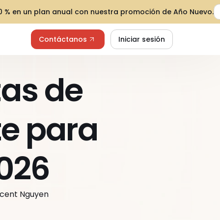
30 % en un plan anual con nuestra promoción de Año Nuevo.
Contáctanos
Iniciar sesión
as de 
e para 
2026
incent Nguyen