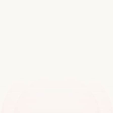
Únete
a
más
de
20.000
ubicaciones
en
todo
el
mundo
Reserva una demostración