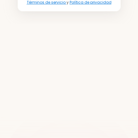
Términos de servicio 
y 
Política de privacidad
Únete
a
más
de
20.000
ubicaciones
en
todo
el
mundo
Reserva una demostración