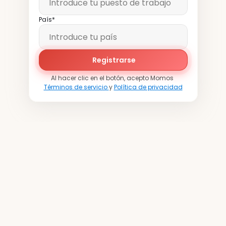
País*
Registrarse
Al hacer clic en el botón, acepto Momos 
Términos de servicio 
y 
Política de privacidad
Únete
a
más
de
20.000
ubicaciones
en
todo
el