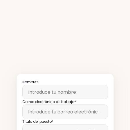
Más
de
50.000
operadores
de
restaurantes
leen
nuestro
boletín
semanalmente
Nombre*
Correo electrónico de trabajo*
Título del puesto*