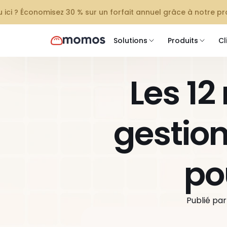
 ici ? Économisez 30 % sur un forfait annuel grâce à notre 
Solutions
Produits
Cl
Les 12 
gestion
po
Publié par