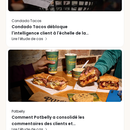
Condado Tacos
Condado Tacos débloque
l'intelligence client à l'échelle de la
Lire l’étude de cas
chaîne et transforme l'achalandage
des fêtes en un plan de croissance
Potbelly
Comment Potbelly a consolidé les
commentaires des clients et
Lire l’étude de cas