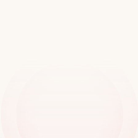
Rejoignez
plus
de
20
000
succursales
partout
dans
le
monde
Réserver une démo