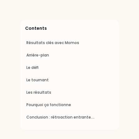
x
Sondages accrus
Contents
%↑
Résultats clés avec Momos
Efficacité accrue
Arrière-plan
Le défi
Le tournant
Les résultats
Pourquoi ça fonctionne
Conclusion : rétroaction entrante.
Perspectives sortantes.