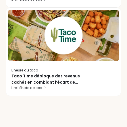
simplifié le rétablissement du service
dans ses 472 succursales
L’heure du taco
Taco Time débloque des revenus
cachés en comblant l’écart de
Lire l’étude de cas
réponse