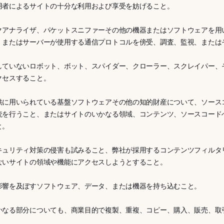
用者によるサイトの十分な利用および享受を妨げること。
クアナライザ、パケットスニファーその他の機器またはソフトウェアを用
、またはサーバーが使用する通信プロトコルを傍受、調査、監視、または
していないロボット、ボット、スパイダー、クローラー、スクレイパー、
クセスすること。
供に用いられている基盤ソフトウェアその他の知的財産について、ソース
読を行うこと、またはサイトのいかなる領域、コンテンツ、ソースコード
と。
キュリティ対策の侵害も試みること、弊社が採用するコンテンツフィルタ
ないサイトの領域や機能にアクセスしようとすること。
影響を及ぼすソフトウェア、データ、または機器を持ち込むこと。
かなる部分についても、商業目的で複製、重複、コピー、購入、販売、取