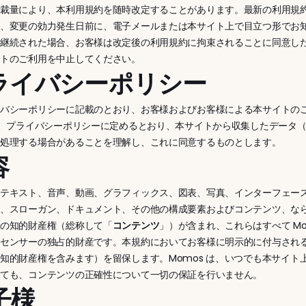
の裁量により、本利用規約を随時改定することがあります。最新の利用規
は、変更の効力発生日前に、電子メールまたは本サイト上で目立つ形でお
を継続された場合、お客様は改定後の利用規約に拘束されることに同意し
イトのご利用を中止してください。
プライバシーポリシー
イバシーポリシーに記載のとおり、お客様およびお客様による本サイトの
が、プライバシーポリシーに定めるとおり、本サイトから収集したデータ
び処理する場合があることを理解し、これに同意するものとします。
容
、テキスト、音声、動画、グラフィックス、図表、写真、インターフェー
ゴ、スローガン、ドキュメント、その他の構成要素およびコンテンツ、な
ての知的財産権（総称して「
コンテンツ
」）が含まれ、これらはすべて Mo
センサーの独占的財産です。本規約においてお客様に明示的に付与される
知的財産権を含みます）を留保します。Momos は、いつでも本サイト上
いても、コンテンツの正確性について一切の保証を行いません。
お子様