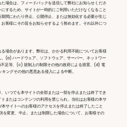
れた場合は、フィードバックを送信して弊社にお知らせくださ
ンにするため、サイトが一時的にご利用いただけなくなること
長期間にわたり停止、公開停止、または無効化する必要が生じ
、お客様にその旨をお知らせするよう努めます。それ以外につ
れる場合があります。弊社は、かかる利用不能についてお客様
。(a) ハードウェア、ソフトウェア、サーバー、ネットワー
足等、(c) 規制上の制限その他の政府による措置、(d) 電
ハッキングその他の悪意ある侵入による中断。
より、いつでも本サイトの全部または一部を停止または終了でき
イトまたはコンテンツの利用を禁じられ、当社はお客様の本サ
s が本サイトへのお客様のアクセスを停止または終了したこと
の提供を変更、中止、または制限した場合について、お客様その