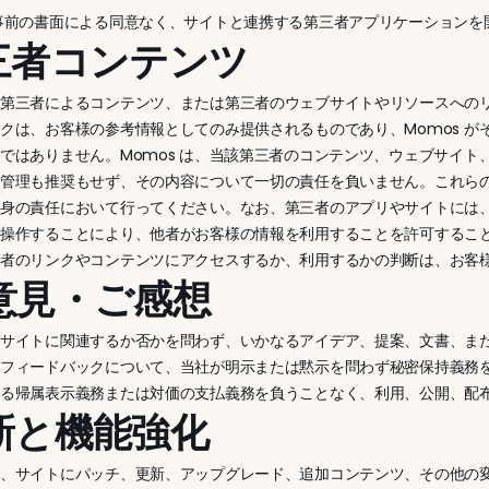
 の事前の書面による同意なく、サイトと連携する第三者アプリケーションを
第三者コンテンツ
、第三者によるコンテンツ、または第三者のウェブサイトやリソースへの
クは、お客様の参考情報としてのみ提供されるものであり、Momos 
ではありません。Momos は、当該第三者のコンテンツ、ウェブサイ
を管理も推奨もせず、その内容について一切の責任を負いません。これら
自身の責任において行ってください。なお、第三者のアプリやサイトには
は操作することにより、他者がお客様の情報を利用することを許可するこ
三者のリンクやコンテンツにアクセスするか、利用するかの判断は、お客
ご意見・ご感想
サイトに関連するか否かを問わず、いかなるアイデア、提案、文書、また
該フィードバックについて、当社が明示または黙示を問わず秘密保持義務
する帰属表示義務または対価の支払義務を負うことなく、利用、公開、配
更新と機能強化
時、サイトにパッチ、更新、アップグレード、追加コンテンツ、その他の