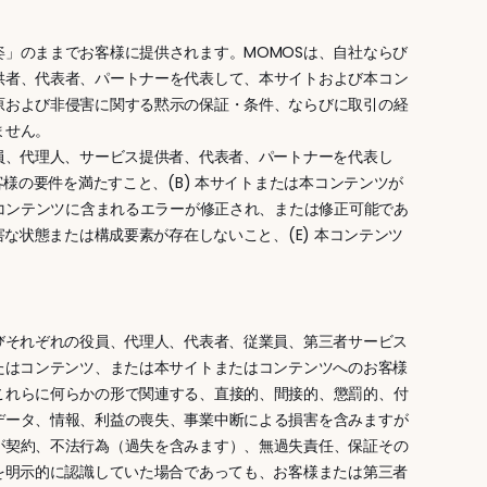
」のままでお客様に提供されます。MOMOSは、自社ならび
供者、代表者、パートナーを代表して、本サイトおよび本コン
原および非侵害に関する黙示の保証・条件、ならびに取引の経
ません。
員、代理人、サービス提供者、代表者、パートナーを代表し
様の要件を満たすこと、(B) 本サイトまたは本コンテンツが
本コンテンツに含まれるエラーが修正され、または修正可能であ
な状態または構成要素が存在しないこと、(E) 本コンテンツ
びそれぞれの役員、代理人、代表者、従業員、第三者サービス
たはコンテンツ、または本サイトまたはコンテンツへのお客様
これらに何らかの形で関連する、直接的、間接的、懲罰的、付
データ、情報、利益の喪失、事業中断による損害を含みますが
が契約、不法行為（過失を含みます）、無過失責任、保証その
を明示的に認識していた場合であっても、お客様または第三者