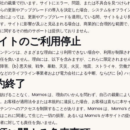
弊社の裁量で行います。サイトにエラー、問題、または不具合を見つけら
れらの更新やアップグレードの導入を決定した場合、システムをオフライ
場合によっては、更新やアップグレードを適用している間、サイトをより
ます。サイトに影響が及ぶと見込まれる場合は、商業的に合理的な範囲で
トに関するその他のサポートは提供しておりません。
 サイトのご利用停止
コンテンツは、さまざまな理由により利用できない場合や、利用が制限さ
任を負いません。理由には、以下を含みますが、これらに限定されません
障害、(b) 悪天候、戦争、暴動、天災、火災、地震、ストライキ、労働力不
などのライフライン事業者および電力会社による中断、ならびに (e) 
契約終了
妨げることなく、Momos は、理由のいかんを問わず、自己の裁量に
す。お客様が適用法令または本規約に違反した場合、お客様は直ちに本サ
テンツへのアクセスを制限することがあります。Momos は、Momo’
はこれに関連して生じた一切の損害、あるいは Momo’s が本サイト
三者に対しても責任を負いません。