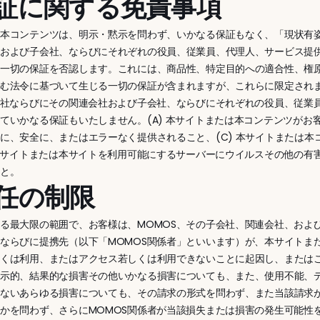
 保証に関する免責事項
本コンテンツは、明示・黙示を問わず、いかなる保証もなく、「現状有姿
社および子会社、ならびにそれぞれの役員、従業員、代理人、サービス提
る一切の保証を否認します。これには、商品性、特定目的への適合性、権
含む法令に基づいて生じる一切の保証が含まれますが、これらに限定され
自社ならびにその関連会社および子会社、ならびにそれぞれの役員、従業
ていかなる保証もいたしません。(A) 本サイトまたは本コンテンツがお客
に、安全に、またはエラーなく提供されること、(C) 本サイトまたは
 本サイトまたは本サイトを利用可能にするサーバーにウイルスその他の有害
こと。
 責任の制限
る最大限の範囲で、お客様は、MOMOS、その子会社、関連会社、およ
ならびに提携先（以下「MOMOS関係者」といいます）が、本サイトま
しくは利用、またはアクセス若しくは利用できないことに起因し、または
例示的、結果的な損害その他いかなる損害についても、また、使用不能、
れないあらゆる損害についても、その請求の形式を問わず、また当該請求
かを問わず、さらにMOMOS関係者が当該損失または損害の発生可能性