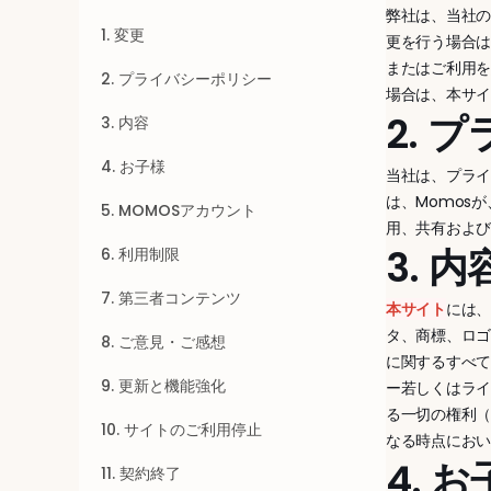
弊社は、当社
1. 変更
更を行う場合
またはご利用
2. プライバシーポリシー
場合は、本サ
2. 
3. 内容
4. お子様
当社は、プラ
は、Momos
5. MOMOSアカウント
用、共有およ
3. 内
6. 利用制限
7. 第三者コンテンツ
本サイト
には
タ、商標、ロ
8. ご意見・ご感想
に関するすべ
9. 更新と機能強化
ー若しくはライ
る一切の権利（
10. サイトのご利用停止
なる時点にお
4. 
11. 契約終了