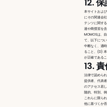
12.
本サイトおよび
にその関連会
テンツに関す
過や商慣習を
MOMOSは、
て、以下につい
中断なく、適時
ること、(D)
が正確である
13.
法律で認められ
提供者、代表者
のアクセス若
随的、特別、
これらに限ら
他に基づくか否