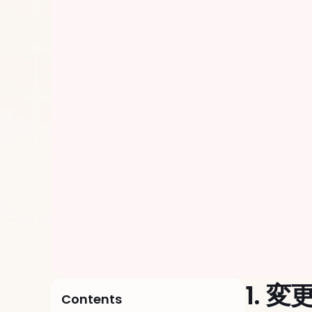
1. 変
Contents