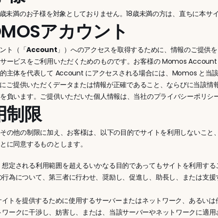
8歳未満のお子様を対象としておりません。18歳未満の方は、直ちに本サ
MOMOSアカウント
ウント（「
Account
」）へのアクセスを取得するために、情報のご提供をお願
サービスをご利用いただくためのものです。お客様の Momos Accoun
的主体を代表して Account にアクセスされる場合には、Momos 
s にご提供いただくデータまたは情報が正確であること、ならびに当該情報
任を負います。ご提供いただいた個人情報は、当社のプライバシーポリシ
利用制限
るその他の制限に加え、お客様は、以下の目的でサイトを利用しないこと
ことに同意するものとします。
、想定される利用範囲を超えるいかなる目的であってもサイトを利用する
の行為について、第三者に行わせ、奨励し、促進し、助長し、または支援
 がサイトを提供するために使用するサーバーまたはネットワーク、あるい
トワークに干渉し、妨害し、または、当該サーバーやネットワークに適用