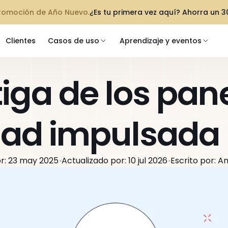
promoción de Año Nuevo.
¿Es tu primera vez aquí? Ahorra un 
Clientes
Casos de uso
Aprendizaje y eventos
tiga de los pane
dad impulsada 
r: 23 may 2025
Actualizado por: 10 jul 2026
Escrito por: 