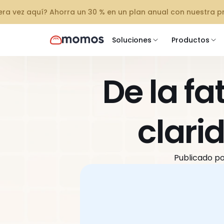
mera vez aquí? Ahorra un 30 % en un plan anual con nuestra 
Soluciones
Productos
De la fa
clari
Publicado po