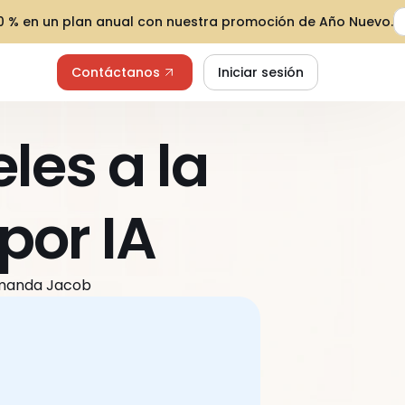
30 % en un plan anual con nuestra promoción de Año Nuevo.
Contáctanos
Iniciar sesión
les a la 
por IA
Amanda Jacob