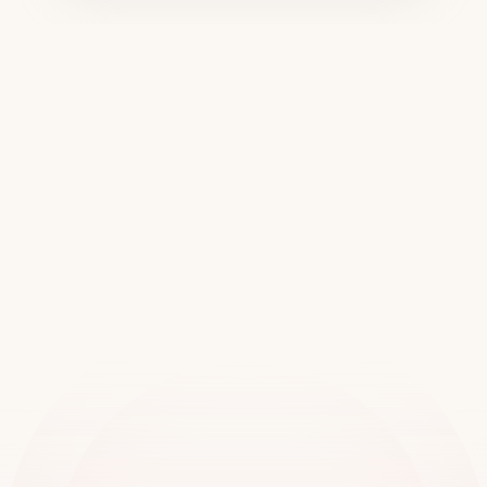
Únete
a
más
de
20.000
ubicaciones
en
todo
el
mundo
Reserva una demostración