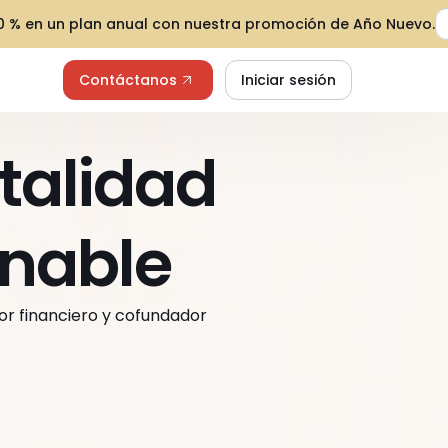
30 % en un plan anual con nuestra promoción de Año Nuevo.
Contáctanos
Iniciar sesión
talidad 
onable
tor financiero y cofundador