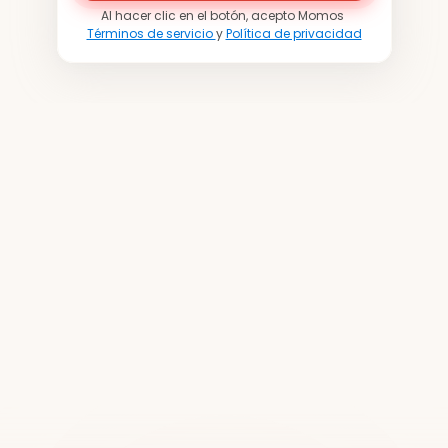
Al hacer clic en el botón, acepto Momos 
Términos de servicio 
y 
Política de privacidad
Únete
a
más
de
20.000
ubicaciones
en
todo
el
mundo
Reserva una demostración