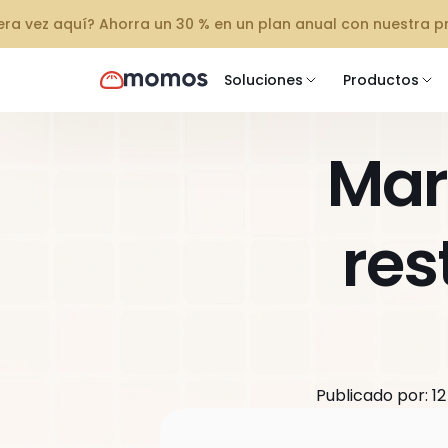
mera vez aquí? Ahorra un 30 % en un plan anual con nuestra 
Soluciones
Productos
Mark
res
Publicado por: 12 