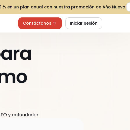
30 % en un plan anual con nuestra promoción de Año Nuevo.
Contáctanos
Iniciar sesión
ara 
mo 
, CEO y cofundador