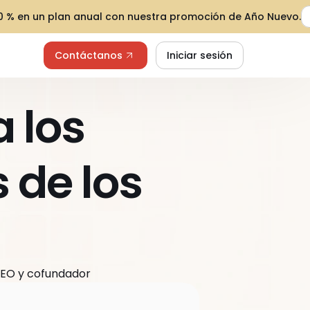
30 % en un plan anual con nuestra promoción de Año Nuevo.
Contáctanos
Iniciar sesión
los 
de los 
, CEO y cofundador