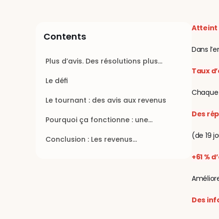
Atteint
Contents
Dans l’
Plus d’avis. Des résolutions plus
Taux d’
rapides. De meilleures notes. Et plus
Le défi
de revenus dans chaque
emplacement.
Chaque 
Le tournant : des avis aux revenus
Des rép
Pourquoi ça fonctionne : une
meilleure rétroaction = des revenus
(de 19 j
Conclusion : Les revenus
plus élevés
commencent par l’écoute
+61 % d
Amélior
Des inf