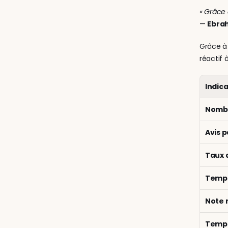
« Grâce 
— 
Ebrah
Grâce à 
réactif 
Indic
Nombr
Avis 
Taux 
Temps
Note
Temps