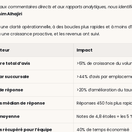
aux commentaires directs et aux rapports analytiques, nous identif
im Alhajiri
une clarté opérationnelle, à des boucles plus rapides et à moins d’
à une croissance proactive, et les revenus ont suivi.
ateur
Impact
e total d’avis
>61% de croissance du volu
par succursale
>44% d’avis par emplacem
de réponse
>20% d’amélioration du tau
 médian de réponse
Réponses 450 fois plus rap
 moyenne
Notes de 4,8 étoiles = les 5
 récupéré pour l’équipe
40% de temps économisé