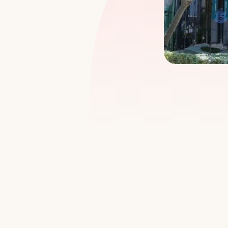
%
CSAT