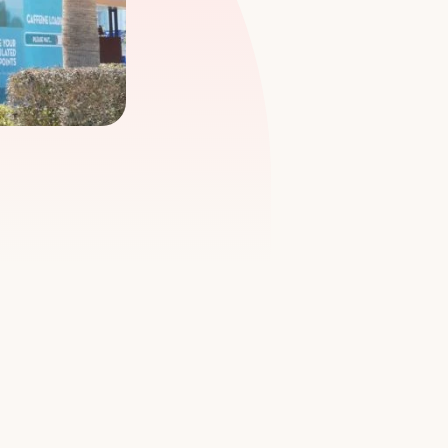
+
%
Avis Google par emplacement