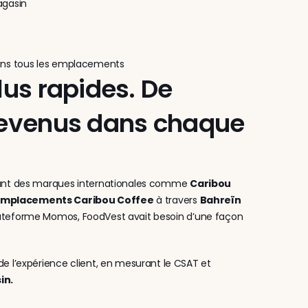
agasin
 dans tous les emplacements
lus rapides. De 
 revenus dans chaque 
tant des marques internationales comme 
Caribou 
emplacements Caribou Coffee
 à travers 
Bahreïn 
plateforme Momos, FoodVest avait besoin d’une façon 
, Caribou Coffee a transformé son approche de l’expérience client, en mesurant le CSAT et 
in.