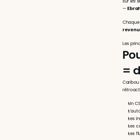
sur les 
— 
Ebrah
Chaque 
revenus
Les pri
Pou
= d
Caribou 
rétroac
Un CS
L’aut
Les i
Les c
Les f