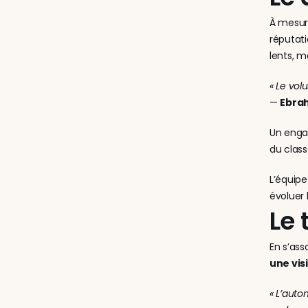
À mesure
réputati
lents, m
« Le vol
— 
Ebrah
Un enga
du class
L’équipe
évoluer 
Le 
En s’as
une vis
« L’auto