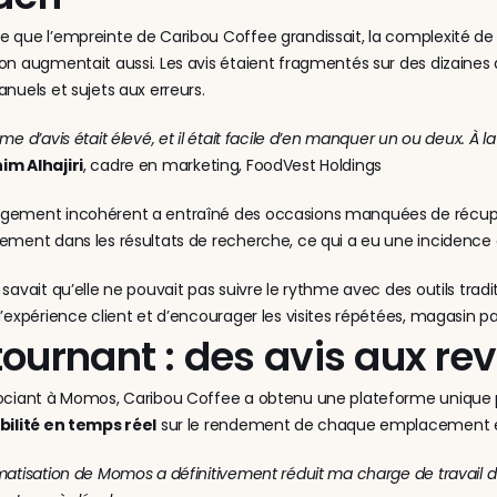
 que l’empreinte de Caribou Coffee grandissait, la complexité de l
on augmentait aussi. Les avis étaient fragmentés sur des dizaines d
anuels et sujets aux erreurs.
ume d’avis était élevé, et il était facile d’en manquer un ou deux. À l
im Alhajiri
, cadre en marketing, FoodVest Holdings
gement incohérent a entraîné des occasions manquées de récupére
ement dans les résultats de recherche, ce qui a eu une incidence 
 savait qu’elle ne pouvait pas suivre le rythme avec des outils traditi
l’expérience client et d’encourager les visites répétées, magasin p
tournant : des avis aux re
sociant à Momos, Caribou Coffee a obtenu une plateforme unique 
ibilité en temps réel
 sur le rendement de chaque emplacement et 
matisation de Momos a définitivement réduit ma charge de travail 