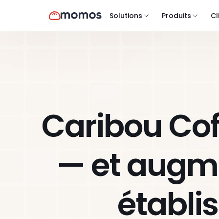
Solutions
Produits
Cl
Caribou Coff
— et augme
établi