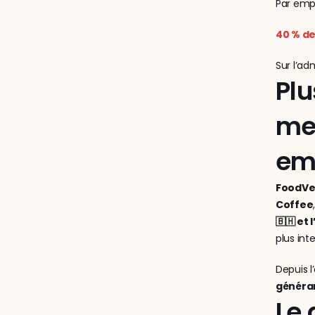
Par emp
40 % d
Sur l’ad
Plu
mei
em
FoodVe
Coffee
🇧🇭 et 
plus int
Depuis l
généran
Le 