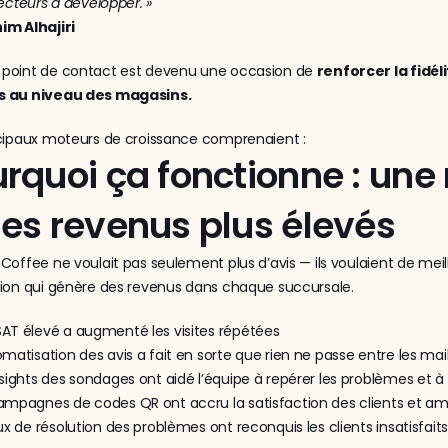
secteurs à développer. »
im Alhajiri
point de contact est devenu une occasion de 
renforcer la fidél
 au niveau des magasins.
ncipaux moteurs de croissance comprenaient :
rquoi ça fonctionne : une 
es revenus plus élevés
Coffee ne voulait pas seulement plus d’avis — ils voulaient de meill
tion qui génère des revenus dans chaque succursale.
AT élevé a augmenté les visites répétées
omatisation des avis a fait en sorte que rien ne passe entre les maill
nsights des sondages ont aidé l’équipe à repérer les problèmes et 
ampagnes de codes QR ont accru la satisfaction des clients et amé
lux de résolution des problèmes ont reconquis les clients insatisfaits