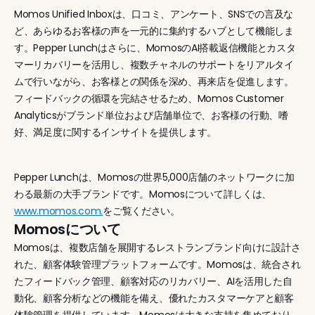
Momos Unified Inboxは、口コミ、アンケート、SNSでの言及な
ど、あらゆるお客様の声を一元的に集約するハブとして機能しま
す。Pepper Lunchはさらに、MomosのAI搭載返信機能とカスタ
マーリカバリーを活用し、複数チャネルのサポートをリアルタイ
ムで行いながら、お客様との関係を深め、再来店を促進します。
フィードバックの循環を完結させるため、Momos Customer 
Analyticsがブランド単位および店舗単位で、お客様の行動、嗜
好、満足度に関するインサイトを提供します。
Pepper Lunchは、Momosの世界5,000店舗のネットワークに加
わる最新の大手ブランドです。Momosについて詳しくは、
www.momos.com.
をご覧ください。
Momosについて
Momosは、複数店舗を展開するレストランブランド向けに設計さ
れた、顧客体験管理プラットフォームです。Momosは、統合され
たフィードバック管理、顧客対応のリカバリー、AIを活用した自
動化、顧客分析などの機能を備え、優れたカスタマーケアと顧客