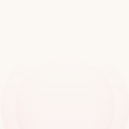
Únete
a
más
de
20.000
ubicaciones
en
todo
el
mundo
Reserva una demostración