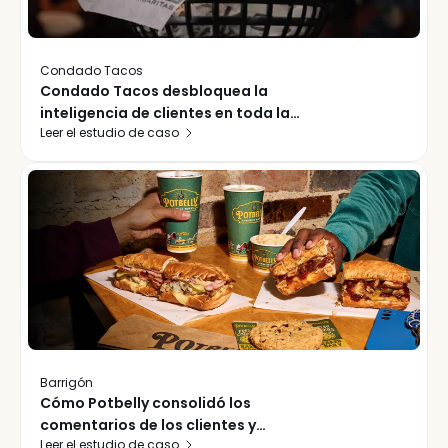
Condado Tacos
Condado Tacos desbloquea la
inteligencia de clientes en toda la
Leer el estudio de caso
cadena y convierte el tráfico de las
fiestas en un manual de crecimiento
Barrigón
Cómo Potbelly consolidó los
comentarios de los clientes y
Leer el estudio de caso
optimizó la recuperación en 472