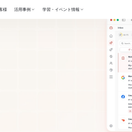
客様
活用事例
学習・イベント情報
s：どちらの
ォームが
すか？