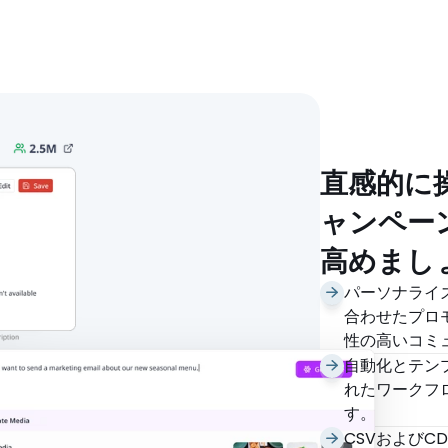
顧客と売上を伸ば
直感的に
ャンペー
高めまし
パーソナライ
合わせたプロ
性の高いコミ
自動化とテン
れたワークフ
す。
CSVおよびC