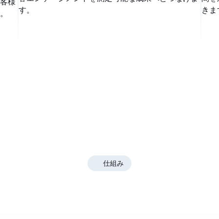
客様
す。
きま
。
仕組み
マーケティングの