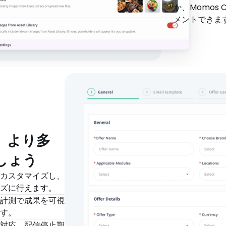
か、Momos
メントできま
、より多
しょう
カスタマイズし、
ズに行えます。
計測で成果を可視
す。
対応、配信停止期