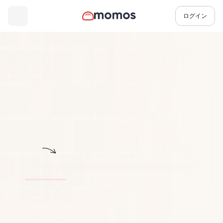
ログイン
活用事例
改善する
業務品質を向上させる
AIを活用した実践的なインサイトで、各店舗のトラブルを減ら
し、満足度を高め、リピーターの来店促進につなげます。
デモを予約する
オペレーター
レポート